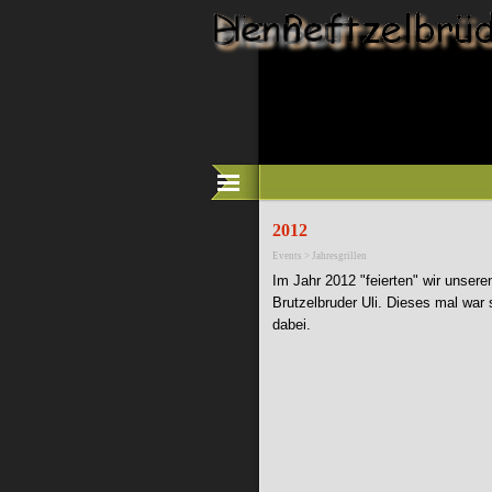
Direkt zum Seiteninhalt
2012
Events > Jahresgrillen
Im Jahr 2012 "feierten" wir unsere
Brutzelbruder Uli. Dieses mal war 
dabei.